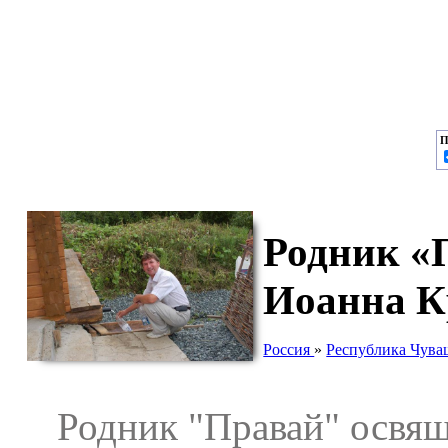
П
Родник «
Иоанна К
Россия
»
Республика Чува
Родник "Правай" освяще