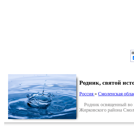
П
Родник, святой ис
Россия
»
Смоленская обла
Родник освященный во и
Жирковского района Смол