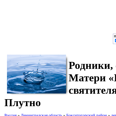
П
Родники,
Матери «
святител
Плутно
Россия
»
Ленинградская область
»
Бокситогорский район
»
де