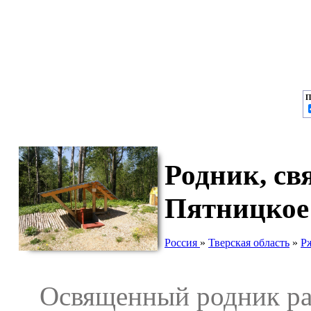
П
Родник, св
Пятницкое
Россия
»
Тверская область
»
Р
Освященный родник расп