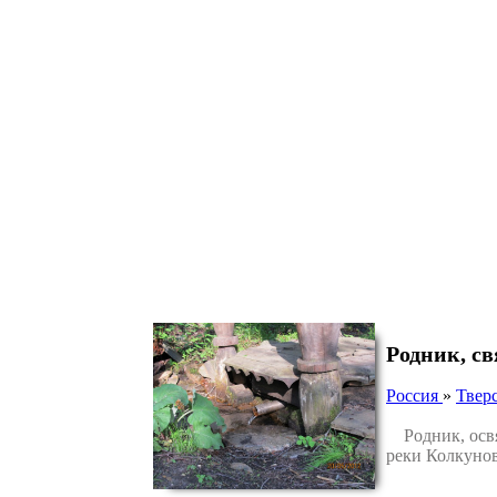
Родник, с
Россия
»
Тверс
Родник, освящ
реки Колкунов