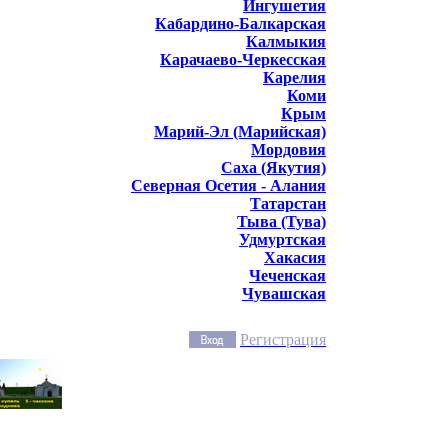
Ингушетия
Кабардино-Балкарская
Калмыкия
Карачаево-Черкесская
Карелия
Коми
Крым
Марий-Эл (Марийская)
Мордовия
Саха (Якутия)
Северная Осетия - Алания
Татарстан
Тыва (Тува)
Удмуртская
Хакасия
Чеченская
Чувашская
Регистрация