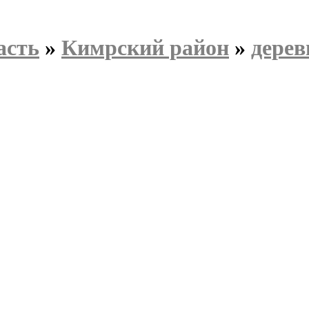
асть
»
Кимрский район
»
дере