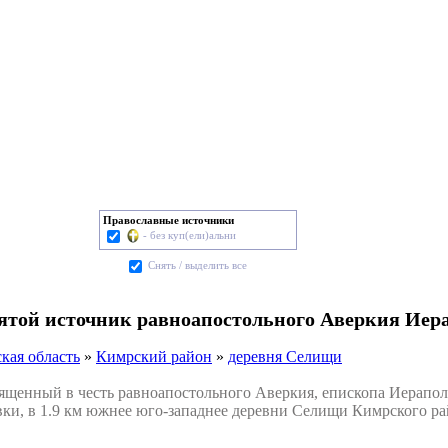
Православные источники
- без куп(ели)альни
Cнять / выделить все
вятой источник равноапостольного Аверкия Иер
кая область
»
Кимрский район
»
деревня Селищи
енный в честь равноапостольного Аверкия, епископа Иерапольс
ки, в 1.9 км южнее юго-западнее деревни Селищи Кимрского ра