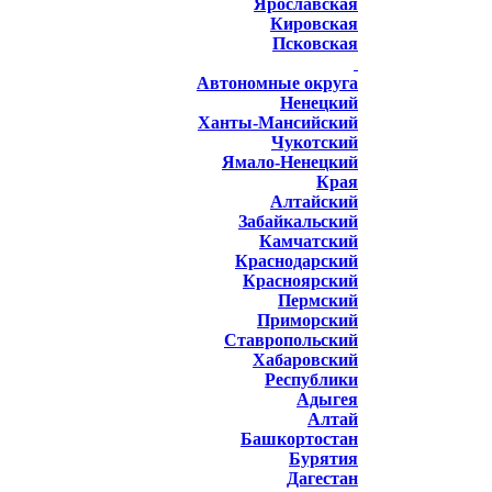
Ярославская
Кировская
Псковская
Автономные округа
Ненецкий
Ханты-Мансийский
Чукотский
Ямало-Ненецкий
Края
Алтайский
Забайкальский
Камчатский
Краснодарский
Красноярский
Пермский
Приморский
Ставропольский
Хабаровский
Республики
Адыгея
Алтай
Башкортостан
Бурятия
Дагестан