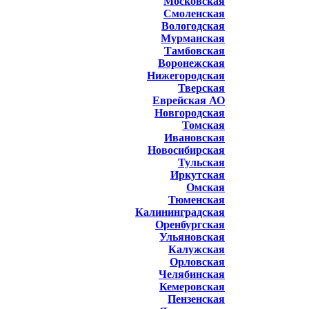
Московская
Смоленская
Вологодская
Мурманская
Тамбовская
Воронежская
Нижегородская
Тверская
Еврейская АО
Новгородская
Томская
Ивановская
Новосибирская
Тульская
Иркутская
Омская
Тюменская
Калининградская
Оренбургская
Ульяновская
Калужская
Орловская
Челябинская
Кемеровская
Пензенская