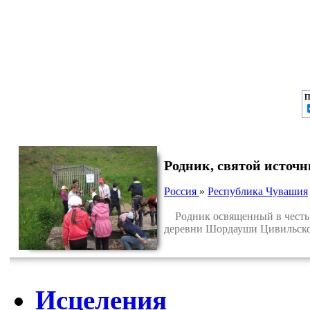
П
Родник, святой источ
Россия
»
Республика Чувашия
Родник освященный в честь В
деревни Шордауши Цивильско
Исцеления