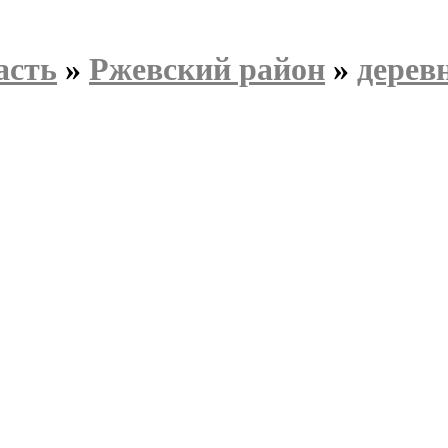
асть
»
Ржевский район
»
дерев