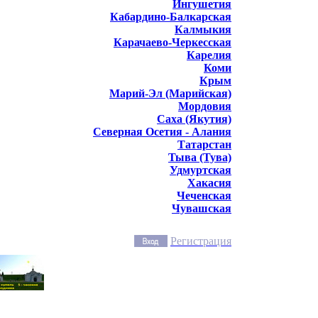
Ингушетия
Кабардино-Балкарская
Калмыкия
Карачаево-Черкесская
Карелия
Коми
Крым
Марий-Эл (Марийская)
Мордовия
Саха (Якутия)
Северная Осетия - Алания
Татарстан
Тыва (Тува)
Удмуртская
Хакасия
Чеченская
Чувашская
Регистрация