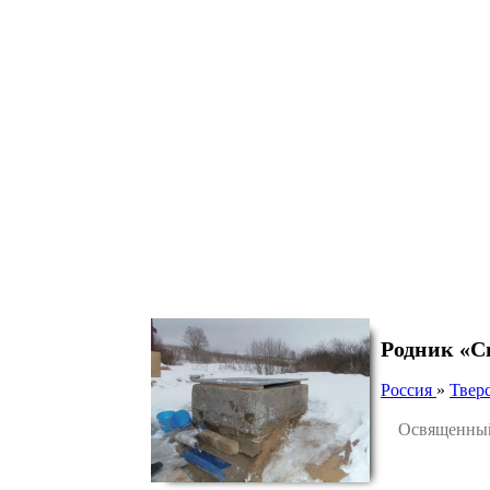
Родник «С
Россия
»
Тверс
Освященный р