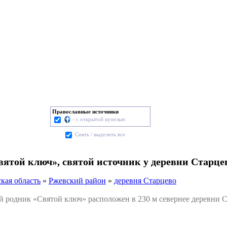
Православные источники
- с открытой купелью
Cнять / выделить все
вятой ключ», святой источник у деревни Старце
кая область
»
Ржевский район
»
деревня Старцево
одник «Святой ключ» расположен в 230 м севернее деревни Ст