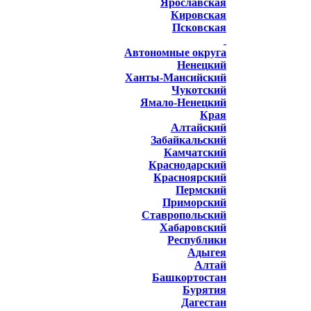
Ярославская
Кировская
Псковская
Автономные округа
Ненецкий
Ханты-Мансийский
Чукотский
Ямало-Ненецкий
Края
Алтайский
Забайкальский
Камчатский
Краснодарский
Красноярский
Пермский
Приморский
Ставропольский
Хабаровский
Республики
Адыгея
Алтай
Башкортостан
Бурятия
Дагестан