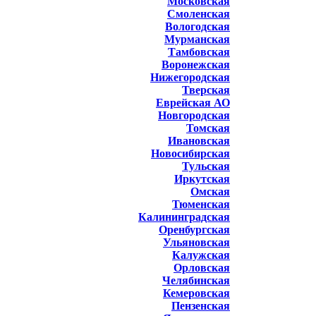
Московская
Смоленская
Вологодская
Мурманская
Тамбовская
Воронежская
Нижегородская
Тверская
Еврейская АО
Новгородская
Томская
Ивановская
Новосибирская
Тульская
Иркутская
Омская
Тюменская
Калининградская
Оренбургская
Ульяновская
Калужская
Орловская
Челябинская
Кемеровская
Пензенская