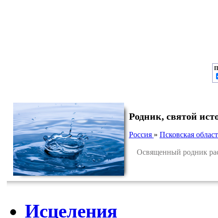
П
Родник, святой ист
Россия
»
Псковская област
Освященный родник распо
Исцеления