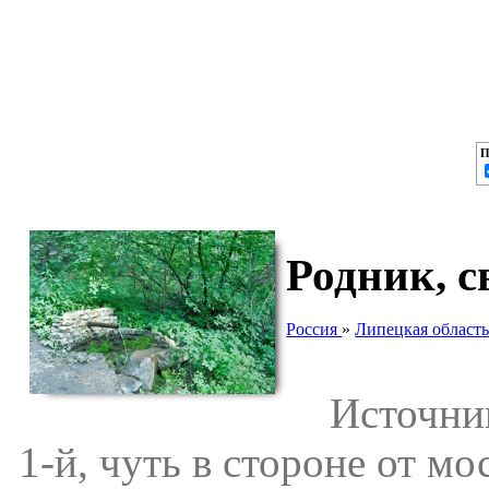
П
Родник, с
Россия
»
Липецкая област
Источник 
1-й, чуть в стороне от мо