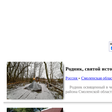
П
Родник, святой ис
Россия
»
Смоленская облас
Родник освященный в чес
района Смоленской област