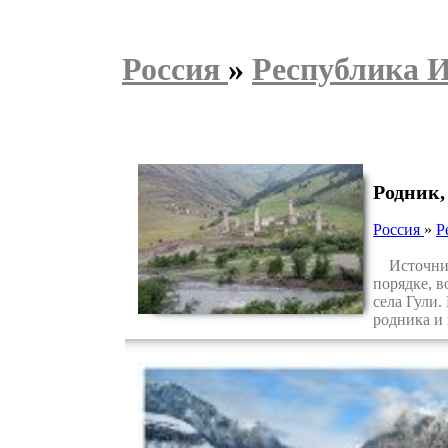
Россия
»
Республика 
Родник,
Россия
»
Р
Источник 
порядке, в
села Гули.
родника и 