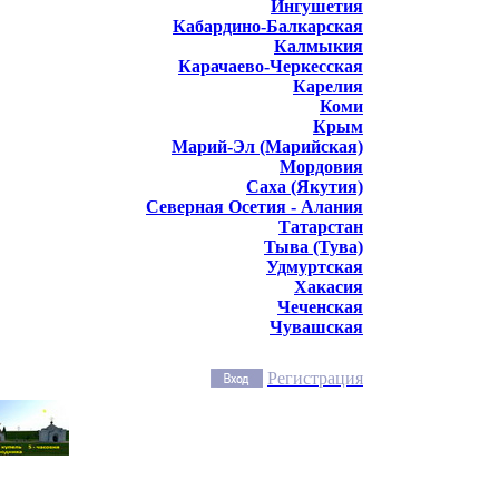
Ингушетия
Кабардино-Балкарская
Калмыкия
Карачаево-Черкесская
Карелия
Коми
Крым
Марий-Эл (Марийская)
Мордовия
Саха (Якутия)
Северная Осетия - Алания
Татарстан
Тыва (Тува)
Удмуртская
Хакасия
Чеченская
Чувашская
Регистрация