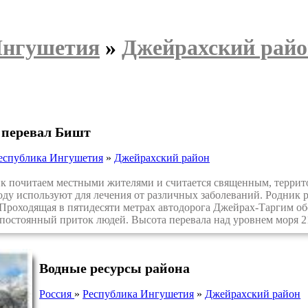
Ингушетия
»
Джейрахский рай
 перевал Бишт
еспублика Ингушетия
»
Джейрахский район
почитаем местными жителями и считается священным, территор
оду используют для лечения от различных заболеваний. Родник 
 Проходящая в пятидесяти метрах автодорога Джейрах-Таргим об
постоянный приток людей. Высота перевала над уровнем моря 2
Водные ресурсы района
Россия
»
Республика Ингушетия
»
Джейрахский район