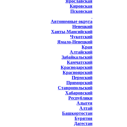
Ярославская
Кировская
Псковская
Автономные округа
Ненецкий
Ханты-Мансийский
Чукотский
Ямало-Ненецкий
Края
Алтайский
Забайкальский
Камчатский
Краснодарский
Красноярский
Пермский
Приморский
Ставропольский
Хабаровский
Республики
Адыгея
Алтай
Башкортостан
Бурятия
Дагестан