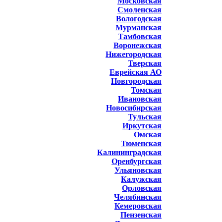
Московская
Смоленская
Вологодская
Мурманская
Тамбовская
Воронежская
Нижегородская
Тверская
Еврейская АО
Новгородская
Томская
Ивановская
Новосибирская
Тульская
Иркутская
Омская
Тюменская
Калининградская
Оренбургская
Ульяновская
Калужская
Орловская
Челябинская
Кемеровская
Пензенская