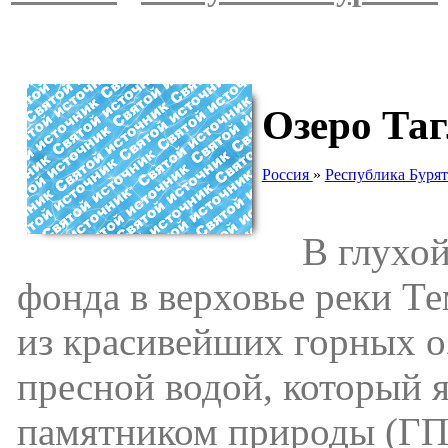
Озеро Та
Россия
»
Республика Буря
В глухой 
фонда в верховье реки Т
из красивейших горных о
пресной водой, который 
памятником природы (ГПП