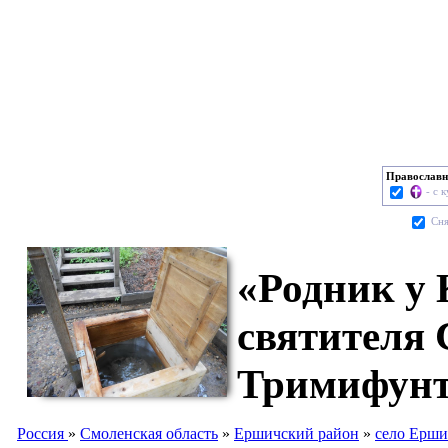
Православн
- с 
Cня
«Родник у 
святителя
Тримифунт
Россия
»
Смоленская область
»
Ершичский район
»
село Ерш