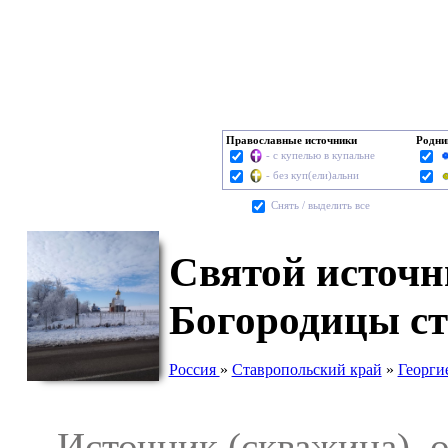
Православные источники
Родни
- с купелью в купальне
- без куп(ели)альни
Cнять / выделить все
Святой источн
Богородицы ст
Россия
»
Ставропольский край
»
Георги
Источник (скважина), о