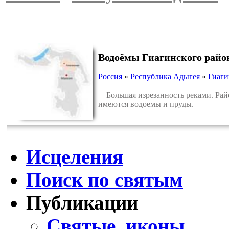
Водоёмы Гиагинского райо
Россия
»
Республика Адыгея
»
Гиаги
Большая изрезанность реками. Район
имеются водоемы и пруды.
Исцеления
Поиск по святым
Публикации
Святые, иконы