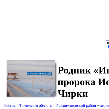
П
Родник «Ив
пророка И
Чирки
Россия
»
Тюменская область
»
Голышмановский район
»
дере