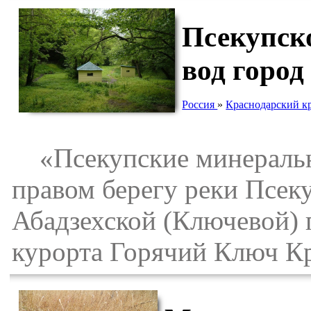
Псекупск
вод горо
Россия
»
Краснодарский к
«Псекупские минеральн
правом берегу реки Псек
Абадзехской (Ключевой) 
курорта Горячий Ключ Кр