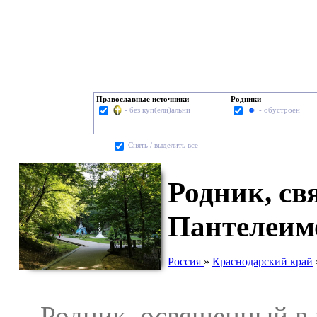
Православные источники
Родники
- без куп(ели)альни
- обустроен
Cнять / выделить все
Родник, св
Пантелеим
Россия
»
Краснодарский край
Родник, освященный в ч