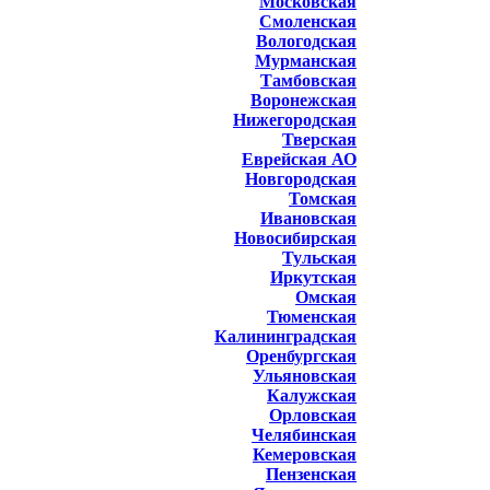
Московская
Смоленская
Вологодская
Мурманская
Тамбовская
Воронежская
Нижегородская
Тверская
Еврейская АО
Новгородская
Томская
Ивановская
Новосибирская
Тульская
Иркутская
Омская
Тюменская
Калининградская
Оренбургская
Ульяновская
Калужская
Орловская
Челябинская
Кемеровская
Пензенская