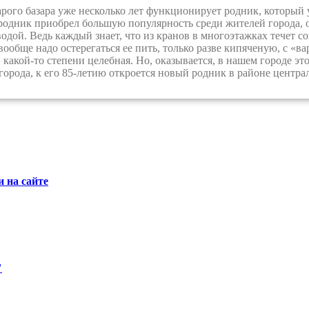
ого базара уже несколько лет функционирует родник, который
родник приобрел большую популярность среди жителей города, от
дой. Ведь каждый знает, что из кранов в многоэтажках течет со
вообще надо остерегаться ее пить, только разве кипяченую, с «в
в какой-то степени целебная. Но, оказывается, в нашем городе эт
города, к его 85-летию откроется новый родник в районе центр
 на сайте
"