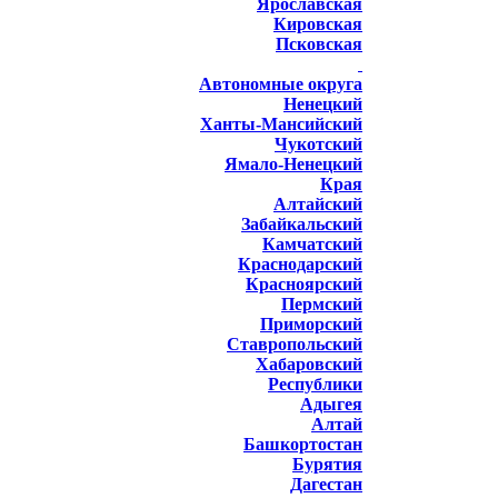
Ярославская
Кировская
Псковская
Автономные округа
Ненецкий
Ханты-Мансийский
Чукотский
Ямало-Ненецкий
Края
Алтайский
Забайкальский
Камчатский
Краснодарский
Красноярский
Пермский
Приморский
Ставропольский
Хабаровский
Республики
Адыгея
Алтай
Башкортостан
Бурятия
Дагестан