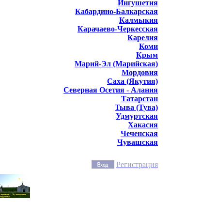
Ингушетия
Кабардино-Балкарская
Калмыкия
Карачаево-Черкесская
Карелия
Коми
Крым
Марий-Эл (Марийская)
Мордовия
Саха (Якутия)
Северная Осетия - Алания
Татарстан
Тыва (Тува)
Удмуртская
Хакасия
Чеченская
Чувашская
Регистрация