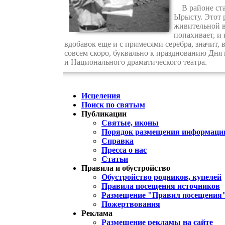
В районе стар
Ырысту. Этот 
живительной во
попахивает, и 
вдобавок еще и с примесями серебра, значит, 
совсем скоро, буквально к празднованию Дня 
и Национального драматического театра.
Исцеления
Поиск по святым
Публикации
Святые, иконы
Порядок размещения информации
Справка
Пресса о нас
Статьи
Правила и обустройство
Обустройство родников, купелей
Правила посещения источников
Размещение "Правил посещения
Пожертвования
Реклама
Размещение рекламы на сайте