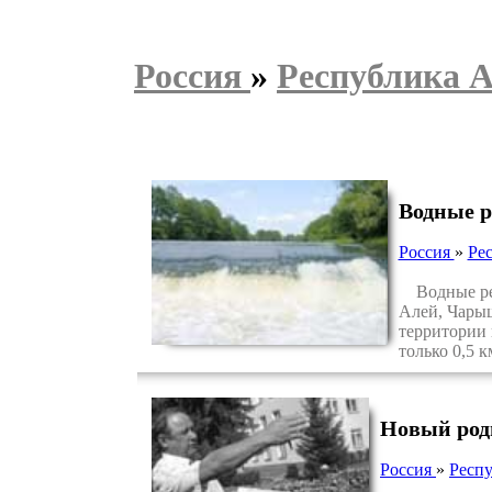
Россия
»
Республика 
Водные р
Россия
»
Ре
Водные ресу
Алей, Чарыш
территории 
только 0,5 к
Новый родн
Россия
»
Респ