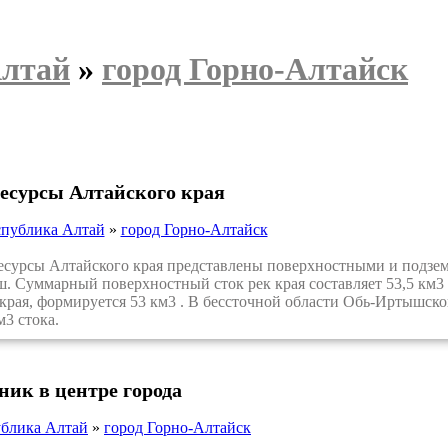
Алтай
»
город Горно-Алтайск
есурсы Алтайского края
спублика Алтай
»
город Горно-Алтайск
рсы Алтайского края представлены поверхностными и подземны
. Суммарный поверхностный сток рек края составляет 53,5 км3
края, формируется 53 км3 . В бессточной области Обь-Иртышск
м3 стока.
ик в центре города
ублика Алтай
»
город Горно-Алтайск