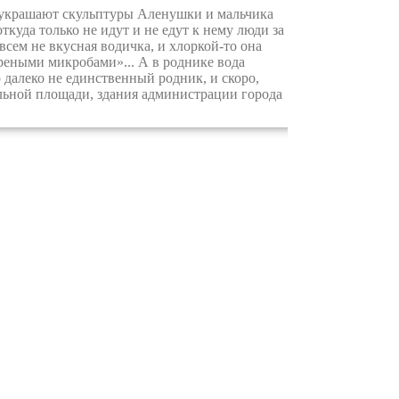
 украшают скульптуры Аленушки и мальчика
куда только не идут и не едут к нему люди за
всем не вкусная водичка, и хлоркой-то она
ареными микробами»... А в роднике вода
о далеко не единственный родник, и скоро,
альной площади, здания администрации города