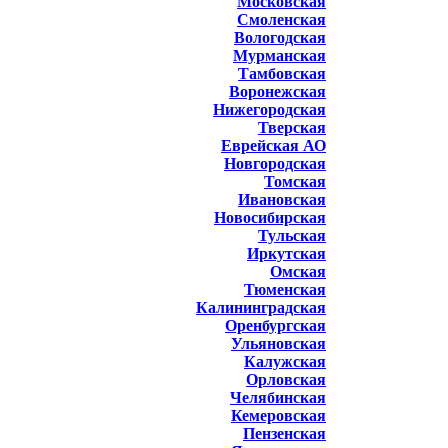
Московская
Смоленская
Вологодская
Мурманская
Тамбовская
Воронежская
Нижегородская
Тверская
Еврейская АО
Новгородская
Томская
Ивановская
Новосибирская
Тульская
Иркутская
Омская
Тюменская
Калининградская
Оренбургская
Ульяновская
Калужская
Орловская
Челябинская
Кемеровская
Пензенская