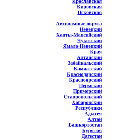
Ярославская
Кировская
Псковская
Автономные округа
Ненецкий
Ханты-Мансийский
Чукотский
Ямало-Ненецкий
Края
Алтайский
Забайкальский
Камчатский
Краснодарский
Красноярский
Пермский
Приморский
Ставропольский
Хабаровский
Республики
Адыгея
Алтай
Башкортостан
Бурятия
Дагестан