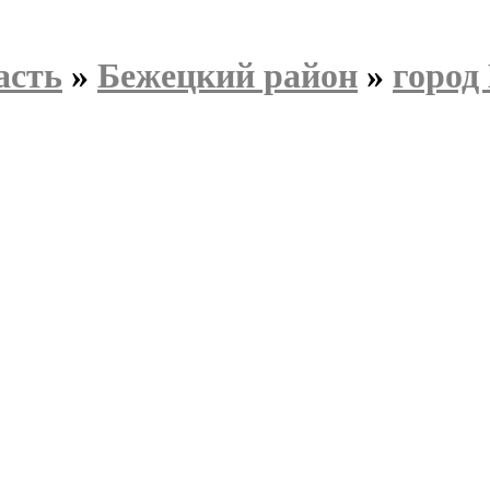
асть
»
Бежецкий район
»
город