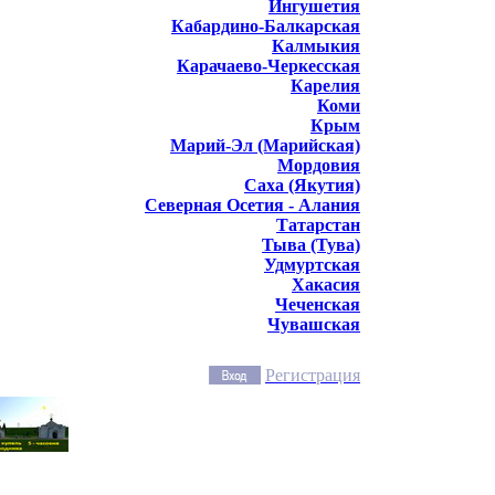
Ингушетия
Кабардино-Балкарская
Калмыкия
Карачаево-Черкесская
Карелия
Коми
Крым
Марий-Эл (Марийская)
Мордовия
Саха (Якутия)
Северная Осетия - Алания
Татарстан
Тыва (Тува)
Удмуртская
Хакасия
Чеченская
Чувашская
Регистрация