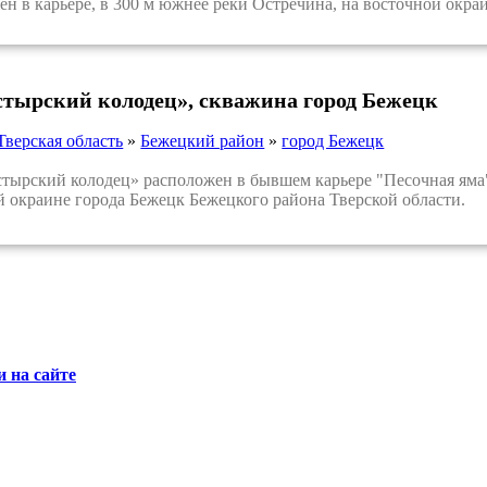
ен в карьере, в 300 м южнее реки Остречина, на восточной окра
тырский колодец», скважина город Бежецк
Тверская область
»
Бежецкий район
»
город Бежецк
рский колодец» расположен в бывшем карьере "Песочная яма",
й окраине города Бежецк Бежецкого района Тверской области.
 на сайте