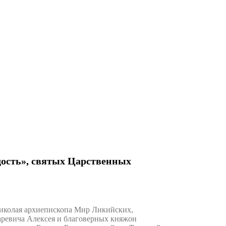
дость», святых Царственных
иколая архиепископа Мир Ликийских,
саревича Алексея и благоверных княжон