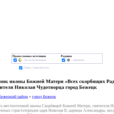
Православные источники
Родники
- без куп(ели)альни
- скважина
Cнять / выделить все
чник иконы Божией Матери «Всех скорбящих Ра
тителя Николая Чудотворца город Бежецк
Бежецкий район
»
город Бежецк
 местночтимой иконы Скорбящей Божией Матери, святителя Н
твенных страстотерпцев царя Николая II, царицы Александры, це