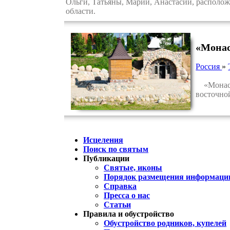
Ольги, Татьяны, Марии, Анастасии, располож
области.
«Монас
Россия
»
«Монасты
восточно
Исцеления
Поиск по святым
Публикации
Святые, иконы
Порядок размещения информации
Справка
Пресса о нас
Статьи
Правила и обустройство
Обустройство родников, купелей