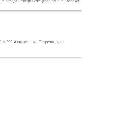
ине города Бежецк Бежецкого района Тверской
 в 290 м южнее реки Остречины, на