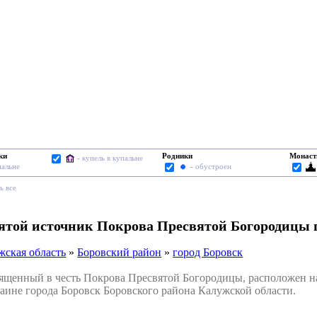
ки
Родники
Монаст
- купель в купальне
пальне
- обустроен
ь все
вятой источник Покрова Пресвятой Богородицы 
жская область
»
Боровский район
»
город Боровск
енный в честь Покрова Пресвятой Богородицы, расположен на 
аине города Боровск Боровского района Калужской области.