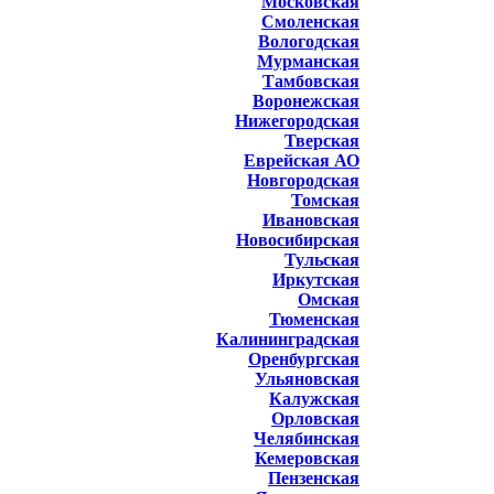
Московская
Смоленская
Вологодская
Мурманская
Тамбовская
Воронежская
Нижегородская
Тверская
Еврейская АО
Новгородская
Томская
Ивановская
Новосибирская
Тульская
Иркутская
Омская
Тюменская
Калининградская
Оренбургская
Ульяновская
Калужская
Орловская
Челябинская
Кемеровская
Пензенская