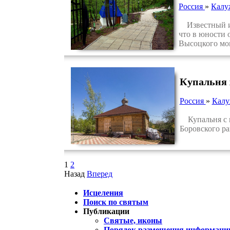
Россия
»
Калу
Известный ис
что в юности 
Высоцкого мон
Купальня 
Россия
»
Калу
Купальня с ку
Боровского ра
1
2
Назад
Вперед
Исцеления
Поиск по святым
Публикации
Святые, иконы
Порядок размещения информации