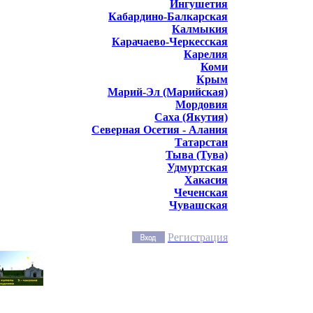
Ингушетия
Кабардино-Балкарская
Калмыкия
Карачаево-Черкесская
Карелия
Коми
Крым
Марий-Эл (Марийская)
Мордовия
Саха (Якутия)
Северная Осетия - Алания
Татарстан
Тыва (Тува)
Удмуртская
Хакасия
Чеченская
Чувашская
Регистрация