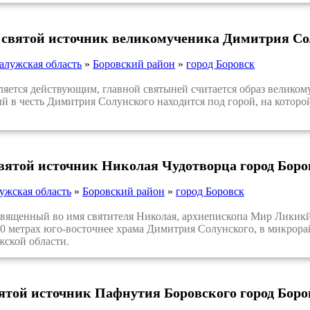
 святой источник великомученика Димитрия Со
алужская область
»
Боровский район
»
город Боровск
ется действующим, главной святыней считается образ великом
 в честь Димитрия Солунского находится под горой, на которой
святой источник Николая Чудотворца город Боро
ужская область
»
Боровский район
»
город Боровск
ященный во имя святителя Николая, архиепископа Мир Ликикйс
50 метрах юго-восточнее храма Димитрия Солунского, в микрора
жской области.
вятой источник Пафнутия Боровского город Боро