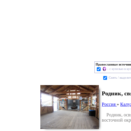
Православные источни
- с купелью в ку
Cнять / выделит
Родник, с
Россия
»
Калу
Родник, освящ
восточной окр