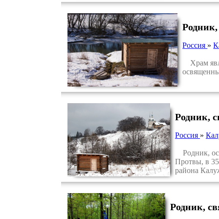
Родник,
Россия
»
К
Храм явля
освященный
Родник, 
Россия
»
Кал
Родник, осв
Протвы, в 3
района Калу
Родник, с