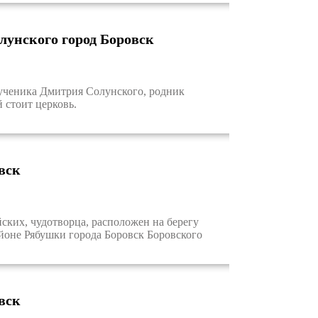
лунского город Боровск
ученика Дмитрия Солунского, родник
 стоит церковь.
вск
ких, чудотворца, расположен на берегу
йоне Рябушки города Боровск Боровского
вск