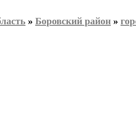
бласть
»
Боровский район
»
гор