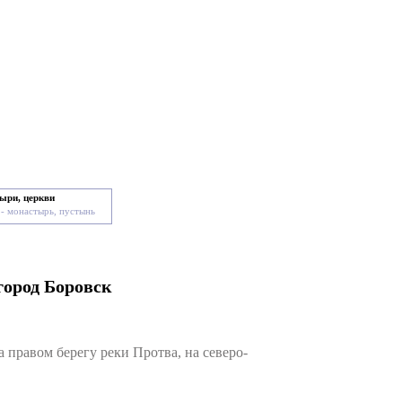
ыри, церкви
- монастырь, пустынь
город Боровск
правом берегу реки Протва, на северо-