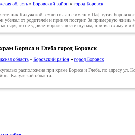
жская область
»
Боровский район
»
город Боровск
точник Калужской земли связан с именем Пафнутия Боровского 
он убежал от родителей и принял постриг. За примерную жизнь 
астыря, но не удовлетворился достигнутым, принял схиму и из
храм Бориса и Глеба город Боровск
жская область
»
Боровский район
»
город Боровск
пелью расположена при храме Бориса и Глеба, по адресу ул. Ко
йона Калужской области.
 на сайте