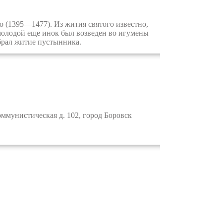
(1395—1477). Из жития святого известно,
молодой еще инок был возведен во игумены
брал житие пустынника.
ммунистическая д. 102, город Боровск