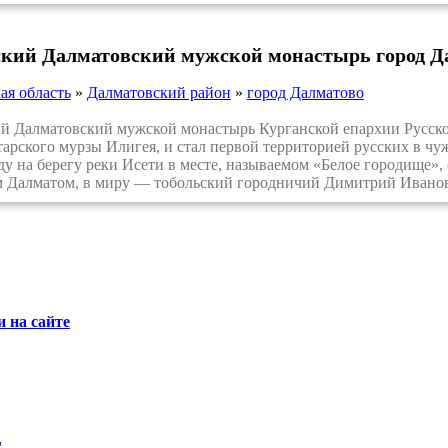
ский Далматовский мужской монастырь город Д
ая область
»
Далматовский район
»
город Далматово
Далматовский мужской монастырь Курганской епархии Русско
атарского мурзы Илигея, и стал первой территорией русских в чу
ду на берегу реки Исети в месте, называемом «Белое городище»,
 Далматом, в миру — тобольский городничий Димитрий Иванов
 на сайте
"