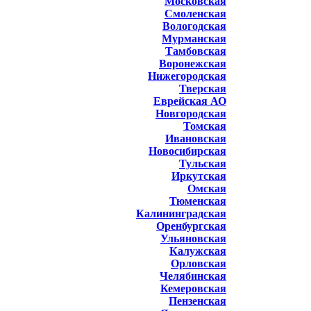
Московская
Смоленская
Вологодская
Мурманская
Тамбовская
Воронежская
Нижегородская
Тверская
Еврейская АО
Новгородская
Томская
Ивановская
Новосибирская
Тульская
Иркутская
Омская
Тюменская
Калининградская
Оренбургская
Ульяновская
Калужская
Орловская
Челябинская
Кемеровская
Пензенская