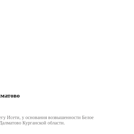
лматово
гу Исети, у основания возвышенности Белое
Далматово Курганской области.