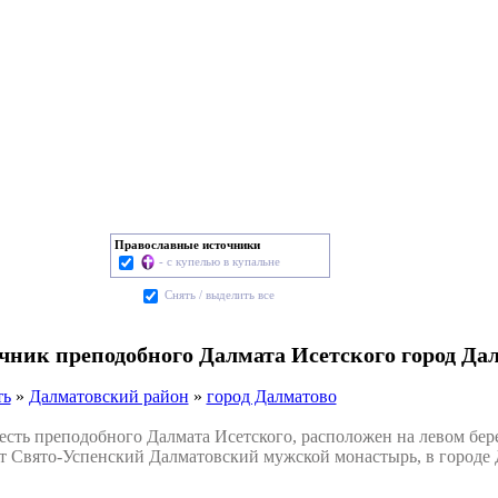
Православные источники
- с купелью в купальне
Cнять / выделить все
очник преподобного Далмата Исетского город Да
ть
»
Далматовский район
»
город Далматово
ть преподобного Далмата Исетского, расположен на левом бере
ит Свято-Успенский Далматовский мужской монастырь, в городе 