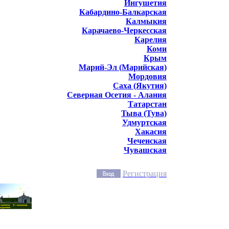
Ингушетия
Кабардино-Балкарская
Калмыкия
Карачаево-Черкесская
Карелия
Коми
Крым
Марий-Эл (Марийская)
Мордовия
Саха (Якутия)
Северная Осетия - Алания
Татарстан
Тыва (Тува)
Удмуртская
Хакасия
Чеченская
Чувашская
Регистрация