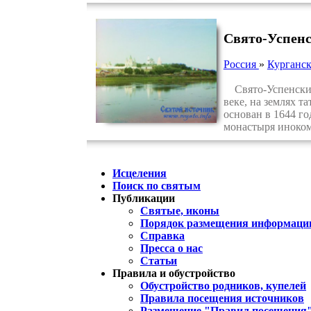
Свято-Успен
Россия
»
Курганск
Свято-Успенский 
веке, на землях т
основан в 1644 го
монастыря иноком
Исцеления
Поиск по святым
Публикации
Святые, иконы
Порядок размещения информации
Справка
Пресса о нас
Статьи
Правила и обустройство
Обустройство родников, купелей
Правила посещения источников
Размещение "Правил посещения