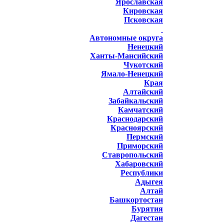
Ярославская
Кировская
Псковская
Автономные округа
Ненецкий
Ханты-Мансийский
Чукотский
Ямало-Ненецкий
Края
Алтайский
Забайкальский
Камчатский
Краснодарский
Красноярский
Пермский
Приморский
Ставропольский
Хабаровский
Республики
Адыгея
Алтай
Башкортостан
Бурятия
Дагестан