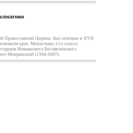
алматово
й Православной Церкви, был основан в XVII
жеземном крае. Монастырь 3-го класса
 старцем Невьянского Богоявленского
ич Мокринский (1594-1697).