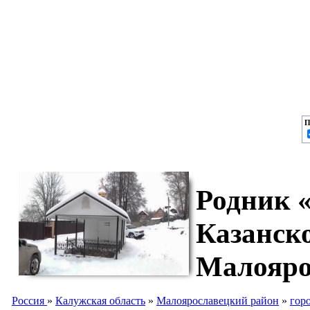
П
Родник 
Казанск
Малояро
Россия
»
Калужская область
»
Малоярославецкий район
»
гор