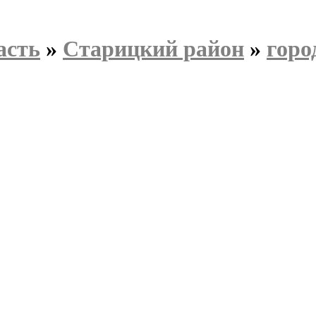
асть
»
Старицкий район
»
горо