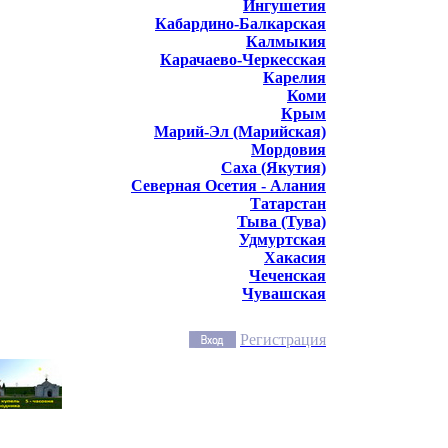
Ингушетия
Кабардино-Балкарская
Калмыкия
Карачаево-Черкесская
Карелия
Коми
Крым
Марий-Эл (Марийская)
Мордовия
Саха (Якутия)
Северная Осетия - Алания
Татарстан
Тыва (Тува)
Удмуртская
Хакасия
Чеченская
Чувашская
Регистрация