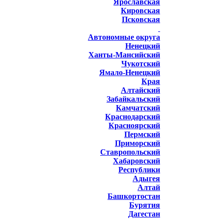
Ярославская
Кировская
Псковская
Автономные округа
Ненецкий
Ханты-Мансийский
Чукотский
Ямало-Ненецкий
Края
Алтайский
Забайкальский
Камчатский
Краснодарский
Красноярский
Пермский
Приморский
Ставропольский
Хабаровский
Республики
Адыгея
Алтай
Башкортостан
Бурятия
Дагестан