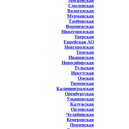
Московская
Смоленская
Вологодская
Мурманская
Тамбовская
Воронежская
Нижегородская
Тверская
Еврейская АО
Новгородская
Томская
Ивановская
Новосибирская
Тульская
Иркутская
Омская
Тюменская
Калининградская
Оренбургская
Ульяновская
Калужская
Орловская
Челябинская
Кемеровская
Пензенская