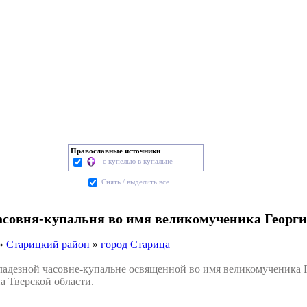
Православные источники
- с купелью в купальне
Cнять / выделить все
асовня-купальня во имя великомученика Георги
»
Старицкий район
»
город Старица
дезной часовне-купальне освященной во имя великомученика Г
а Тверской области.