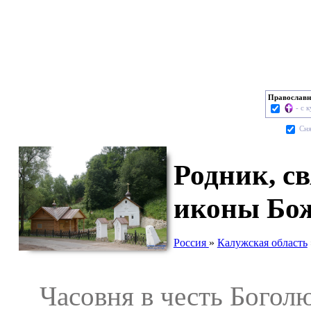
Православн
- с 
Cня
Родник, с
иконы Бож
Россия
»
Калужская область
Часовня в честь Боголю