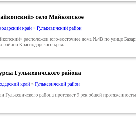
айкопский» село Майкопское
нодарский край
»
Гулькевичский район
опский» расположен юго-восточнее дома №4В по улице Базарна
о района Краснодарского края.
урсы Гулькевичского района
одарский край
»
Гулькевичский район
 Гулькевичского района протекает 9 рек общей протяженностью