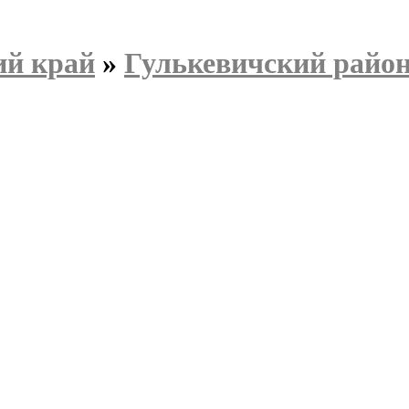
ий край
»
Гулькевичский райо