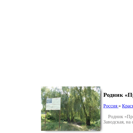
Родник «П
Россия
»
Крас
Родник «Прох
Заводская, на