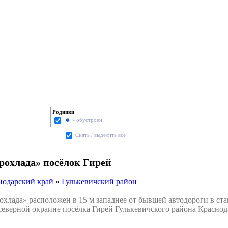
Родники
- обустроен
Cнять / выделить все
рохлада» посёлок Гирей
нодарский край
»
Гулькевичский район
лада» расположен в 15 м западнее от бывшей автодороги в ста
 северной окраине посёлка Гирей Гулькевичского района Краснод