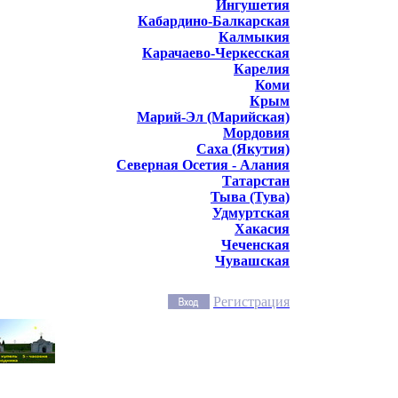
Ингушетия
Кабардино-Балкарская
Калмыкия
Карачаево-Черкесская
Карелия
Коми
Крым
Марий-Эл (Марийская)
Мордовия
Саха (Якутия)
Северная Осетия - Алания
Татарстан
Тыва (Тува)
Удмуртская
Хакасия
Чеченская
Чувашская
Регистрация