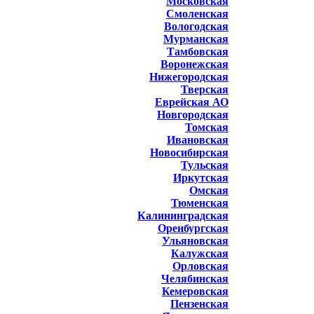
Московская
Смоленская
Вологодская
Мурманская
Тамбовская
Воронежская
Нижегородская
Тверская
Еврейская АО
Новгородская
Томская
Ивановская
Новосибирская
Тульская
Иркутская
Омская
Тюменская
Калининградская
Оренбургская
Ульяновская
Калужская
Орловская
Челябинская
Кемеровская
Пензенская