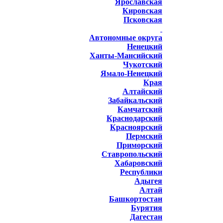
Ярославская
Кировская
Псковская
Автономные округа
Ненецкий
Ханты-Мансийский
Чукотский
Ямало-Ненецкий
Края
Алтайский
Забайкальский
Камчатский
Краснодарский
Красноярский
Пермский
Приморский
Ставропольский
Хабаровский
Республики
Адыгея
Алтай
Башкортостан
Бурятия
Дагестан