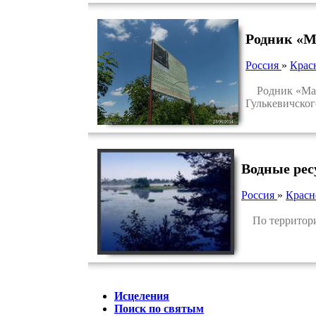
Родник «М
Россия
»
Крас
Родник «Майк
Гулькевичског
Водные рес
Россия
»
Красн
По территории
Исцеления
Поиск по святым