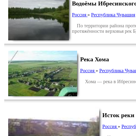
Водоёмы Ибресинског
Россия
»
Республика Чувашия
По территории района протек
протяжённости верховья рек Б
Река Хома
Россия
»
Республика Чува
Хома — река в Ибресинско
Исток реки
Россия
»
Респу