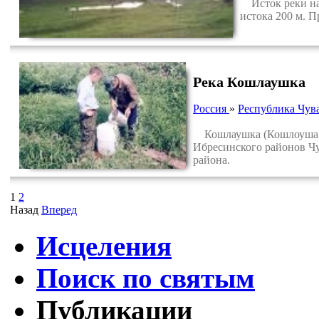
Исток реки нах
истока 200 м. 
Река Кошлаушка
Россия
»
Республика Чув
Кошлаушка (Кошлоуша — 
Ибресинского районов Чу
района.
1
2
Назад
Вперед
Исцеления
Поиск по святым
Публикации