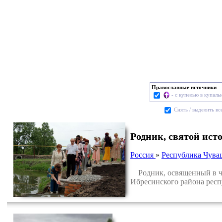
Православные источники
- с купелью в купаль
Cнять / выделить вс
Родник, святой ис
Россия
»
Республика Чува
Родник, освященный в че
Ибресинского района рес