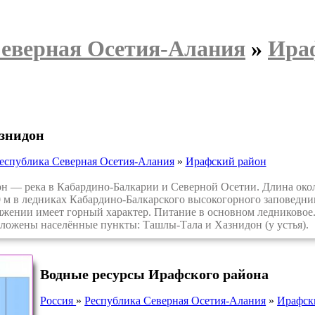
Северная Осетия-Алания
»
Ира
знидон
еспублика Северная Осетия-Алания
»
Ирафский район
— река в Кабардино-Балкарии и Северной Осетии. Длина около
 м в ледниках Кабардино-Балкарского высокогорного заповедника
яжении имеет горный характер. Питание в основном ледниковое
оложены населённые пункты: Ташлы-Тала и Хазнидон (у устья).
Водные ресурсы Ирафского района
Россия
»
Республика Северная Осетия-Алания
»
Ирафск