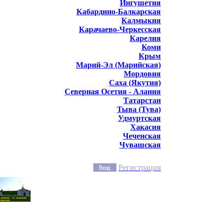
Ингушетия
Кабардино-Балкарская
Калмыкия
Карачаево-Черкесская
Карелия
Коми
Крым
Марий-Эл (Марийская)
Мордовия
Саха (Якутия)
Северная Осетия - Алания
Татарстан
Тыва (Тува)
Удмуртская
Хакасия
Чеченская
Чувашская
Регистрация