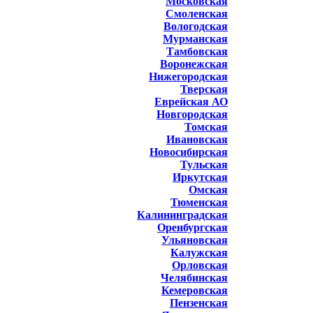
Московская
Смоленская
Вологодская
Мурманская
Тамбовская
Воронежская
Нижегородская
Тверская
Еврейская АО
Новгородская
Томская
Ивановская
Новосибирская
Тульская
Иркутская
Омская
Тюменская
Калининградская
Оренбургская
Ульяновская
Калужская
Орловская
Челябинская
Кемеровская
Пензенская