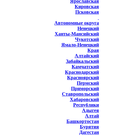
Ярославская
Кировская
Псковская
Автономные округа
Ненецкий
Ханты-Мансийский
Чукотский
Ямало-Ненецкий
Края
Алтайский
Забайкальский
Камчатский
Краснодарский
Красноярский
Пермский
Приморский
Ставропольский
Хабаровский
Республики
Адыгея
Алтай
Башкортостан
Бурятия
Дагестан