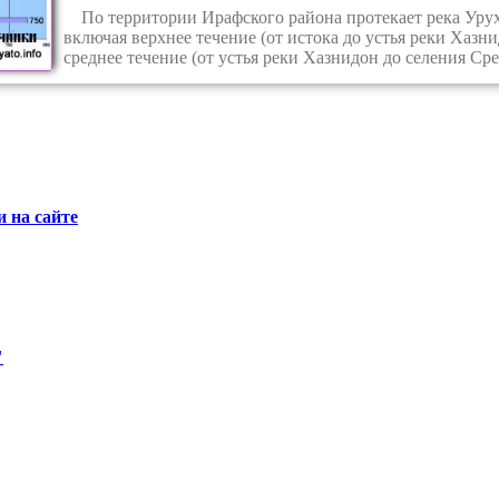
По территории Ирафского района протекает река Уру
включая верхнее течение (от истока до устья реки Хаз
среднее течение (от устья реки Хазнидон до селения С
 на сайте
"