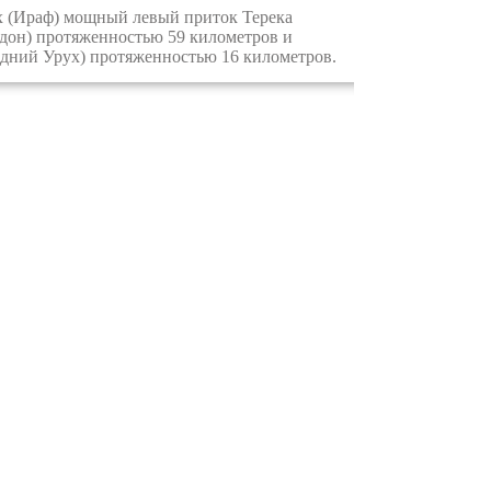
х (Ираф) мощный левый приток Терека
нидон) протяженностью 59 километров и
редний Урух) протяженностью 16 километров.