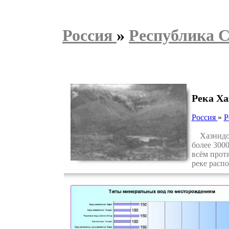
Россия
»
Республика 
Река Ха
Россия
»
Р
Хазнидон 
более 3000
всём прот
реке расп