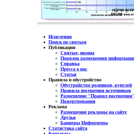
Исцеления
Поиск по святым
Публикации
Святые, иконы
Порядок размещения информации
Справка
Пресса о нас
Статьи
Правила и обустройство
Обустройство родников, купелей
Правила посещения источников
Размещение "Правил посещения
Пожертвования
Реклама
Размещение рекламы на сайте
Друзья
Баннеры Информеры
Статистика сайта
Контакты