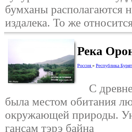
бумханы располагаются н
издалека. То же относитс
Река Оро
Россия
»
Республика Буря
С древней
была местом обитания лю
окружающей природы. Унэ
гансам тэрэ байна