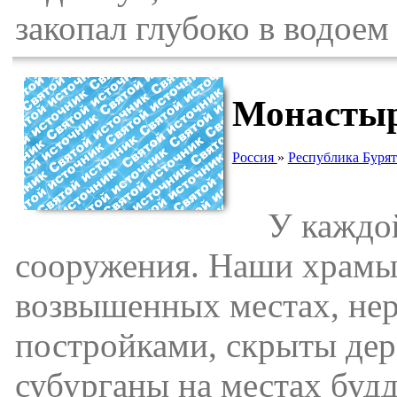
закопал глубоко в водое
Монастыр
Россия
»
Республика Буря
У каждой 
сооружения. Наши храмы 
возвышенных местах, нер
постройками, скрыты дер
субурганы на местах буд