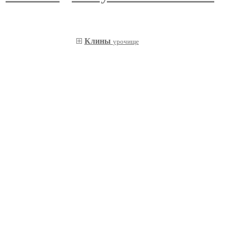
Клины
урочище