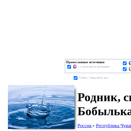
Православные источники
- с купелью в купальне
Cнять / выделить все
Родник, с
Бобыльк
Россия
»
Республика Чув