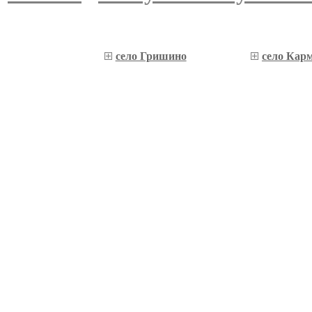
село Гришино
село Кар