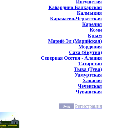
Ингушетия
Кабардино-Балкарская
Калмыкия
Карачаево-Черкесская
Карелия
Коми
Крым
Марий-Эл (Марийская)
Мордовия
Саха (Якутия)
Северная Осетия - Алания
Татарстан
Тыва (Тува)
Удмуртская
Хакасия
Чеченская
Чувашская
Регистрация