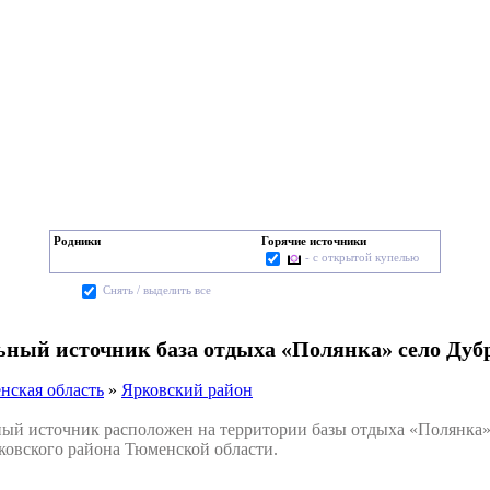
Родники
Горячие источники
- с открытой купелью
Cнять / выделить все
ьный источник база отдыха «Полянка» село Дуб
нская область
»
Ярковский район
 источник расположен на территории базы отдыха «Полянка», 
ковского района Тюменской области.