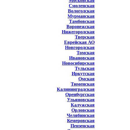
Московская
Смоленская
Вологодская
Мурманская
Тамбовская
Воронежская
Нижегородская
Тверская
Еврейская АО
Новгородская
Томская
Ивановская
Новосибирская
Тульская
Иркутская
Омская
Тюменская
Калининградская
Оренбургская
Ульяновская
Калужская
Орловская
Челябинская
Кемеровская
Пензенская