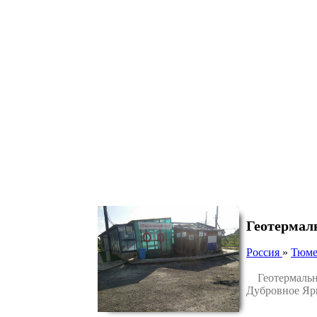
Геотермал
Россия
»
Тюме
Геотермальный
Дубровное Яр