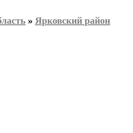
бласть
»
Ярковский район