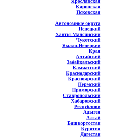
Ярославская
Кировская
Псковская
Автономные округа
Ненецкий
Ханты-Мансийский
Чукотский
Ямало-Ненецкий
Края
Алтайский
Забайкальский
Камчатский
Краснодарский
Красноярский
Пермский
Приморский
Ставропольский
Хабаровский
Республики
Адыгея
Алтай
Башкортостан
Бурятия
Дагестан