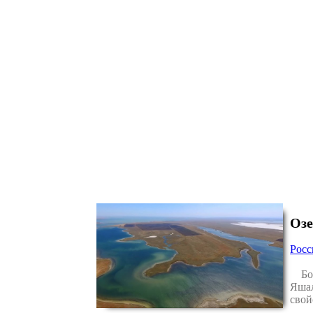
Озе
Рос
Боль
Яшал
свой