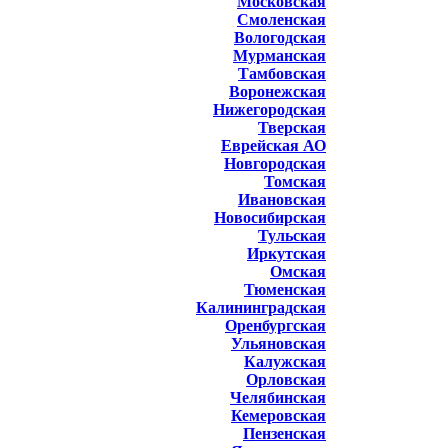
Московская
Смоленская
Вологодская
Мурманская
Тамбовская
Воронежская
Нижегородская
Тверская
Еврейская АО
Новгородская
Томская
Ивановская
Новосибирская
Тульская
Иркутская
Омская
Тюменская
Калининградская
Оренбургская
Ульяновская
Калужская
Орловская
Челябинская
Кемеровская
Пензенская