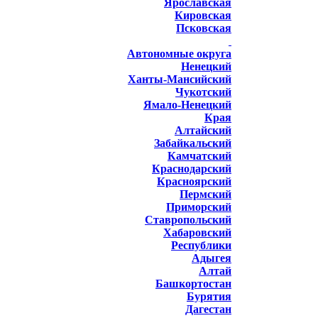
Ярославская
Кировская
Псковская
Автономные округа
Ненецкий
Ханты-Мансийский
Чукотский
Ямало-Ненецкий
Края
Алтайский
Забайкальский
Камчатский
Краснодарский
Красноярский
Пермский
Приморский
Ставропольский
Хабаровский
Республики
Адыгея
Алтай
Башкортостан
Бурятия
Дагестан