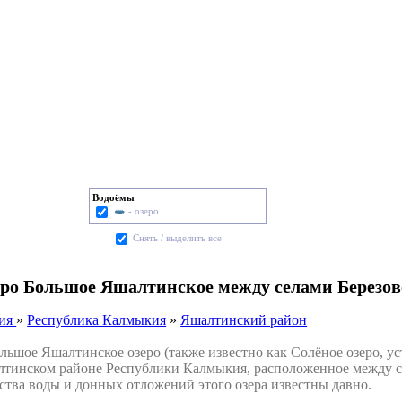
Водоёмы
- озеро
Cнять / выделить все
ро Большое Яшалтинское между селами Березов
сия
»
Республика Калмыкия
»
Яшалтинский район
шое Яшалтинское озеро (также известно как Солёное озеро, уст
тинском районе Республики Калмыкия, расположенное между се
ства воды и донных отложений этого озера известны давно.