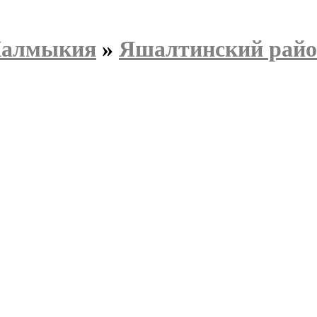
Калмыкия
»
Яшалтинский рай