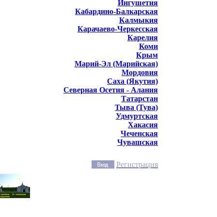
Ингушетия
Кабардино-Балкарская
Калмыкия
Карачаево-Черкесская
Карелия
Коми
Крым
Марий-Эл (Марийская)
Мордовия
Саха (Якутия)
Северная Осетия - Алания
Татарстан
Тыва (Тува)
Удмуртская
Хакасия
Чеченская
Чувашская
Регистрация