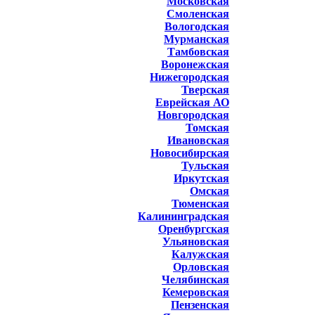
Московская
Смоленская
Вологодская
Мурманская
Тамбовская
Воронежская
Нижегородская
Тверская
Еврейская АО
Новгородская
Томская
Ивановская
Новосибирская
Тульская
Иркутская
Омская
Тюменская
Калининградская
Оренбургская
Ульяновская
Калужская
Орловская
Челябинская
Кемеровская
Пензенская