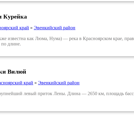
и Курейка
ноярский край
»
Эвенкийский район
е известна как Люма, Нума) — река в Красноярском крае, пра
 по длине.
еки Вилюй
асноярский край
»
Эвенкийский район
пнейший левый приток Лены. Длина — 2650 км, площадь бассе