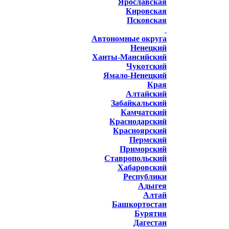
Ярославская
Кировская
Псковская
Автономные округа
Ненецкий
Ханты-Мансийский
Чукотский
Ямало-Ненецкий
Края
Алтайский
Забайкальский
Камчатский
Краснодарский
Красноярский
Пермский
Приморский
Ставропольский
Хабаровский
Республики
Адыгея
Алтай
Башкортостан
Бурятия
Дагестан