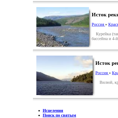
Исток рек
Россия
»
Крас
Курейка (такж
бассейна и 4-й
Исток р
Россия
»
Кр
Вилюй, кру
Исцеления
Поиск по святым