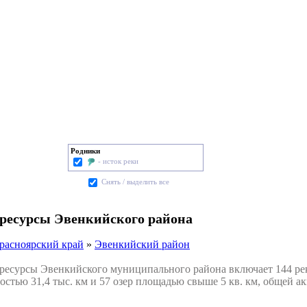
Родники
- исток реки
Cнять / выделить все
ресурсы Эвенкийского района
расноярский край
»
Эвенкийский район
сурсы Эвенкийского муниципального района включает 144 рек
стью 31,4 тыс. км и 57 озер площадью свыше 5 кв. км, общей акв