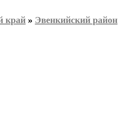
й край
»
Эвенкийский район