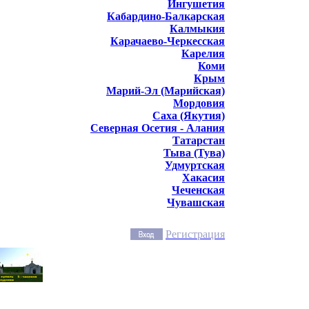
Ингушетия
Кабардино-Балкарская
Калмыкия
Карачаево-Черкесская
Карелия
Коми
Крым
Марий-Эл (Марийская)
Мордовия
Саха (Якутия)
Северная Осетия - Алания
Татарстан
Тыва (Тува)
Удмуртская
Хакасия
Чеченская
Чувашская
Регистрация