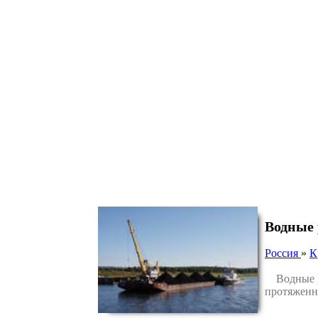
Водные 
Россия
»
К
Водные ре
протяженно