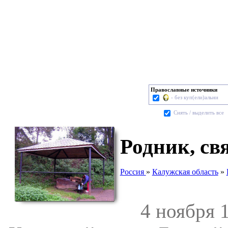
Православные источники
- без куп(ели)альни
Cнять / выделить все
Родник, св
Россия
»
Калужская область
»
4 ноября 19