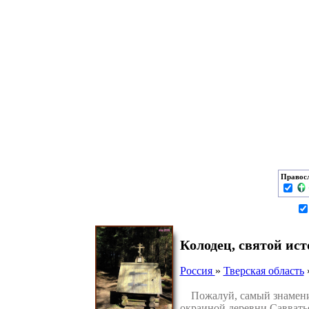
Правос
Колодец, святой ис
Россия
»
Тверская область
Пожалуй, самый знамениты
окраиной деревни Савватье