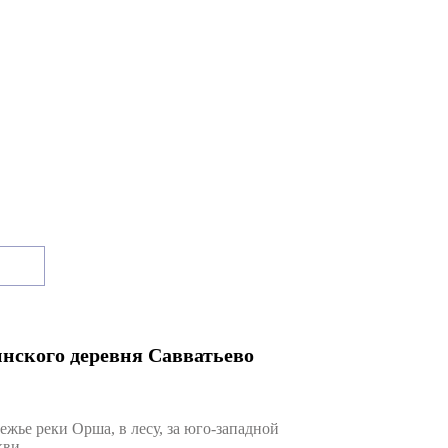
инского деревня Савватьево
ье реки Орша, в лесу, за юго-западной
кви.