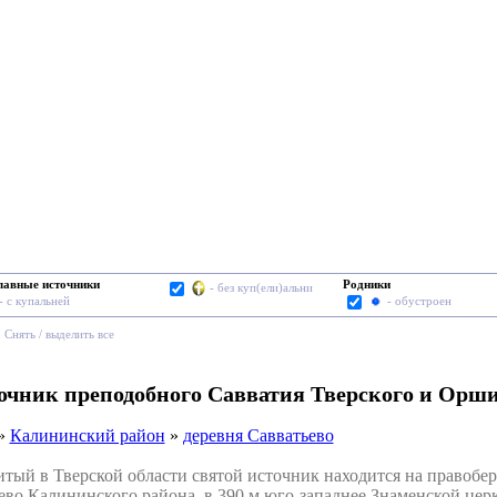
лавные источники
Родники
- без куп(ели)альни
- с купальней
- обустроен
Cнять / выделить все
точник преподобного Савватия Тверского и Орш
»
Калининский район
»
деревня Савватьево
й в Тверской области святой источник находится на правобереж
во Калининского района, в 390 м юго-западнее Знаменской цер