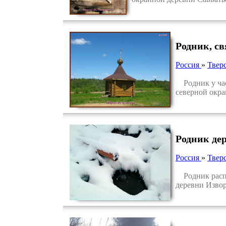
Родник, с
Россия
»
Тверс
Родник у часо
северной окра
Родник де
Россия
»
Тверс
Родник распол
деревни Извор