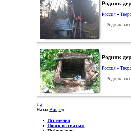
Родник де
Россия
»
Тверс
Родник распол
Родник де
Россия
»
Тверс
Родник распо
1
2
Назад
Вперед
Исцеления
Поиск по святым
Публикации