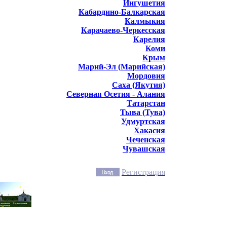
Ингушетия
Кабардино-Балкарская
Калмыкия
Карачаево-Черкесская
Карелия
Коми
Крым
Марий-Эл (Марийская)
Мордовия
Саха (Якутия)
Северная Осетия - Алания
Татарстан
Тыва (Тува)
Удмуртская
Хакасия
Чеченская
Чувашская
Регистрация