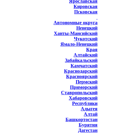
Ярославская
Кировская
Псковская
Автономные округа
Ненецкий
Ханты-Мансийский
Чукотский
Ямало-Ненецкий
Края
Алтайский
Забайкальский
Камчатский
Краснодарский
Красноярский
Пермский
Приморский
Ставропольский
Хабаровский
Республики
Адыгея
Алтай
Башкортостан
Бурятия
Дагестан