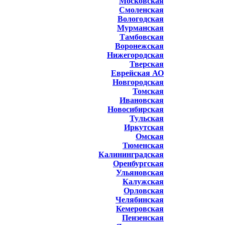
Московская
Смоленская
Вологодская
Мурманская
Тамбовская
Воронежская
Нижегородская
Тверская
Еврейская АО
Новгородская
Томская
Ивановская
Новосибирская
Тульская
Иркутская
Омская
Тюменская
Калининградская
Оренбургская
Ульяновская
Калужская
Орловская
Челябинская
Кемеровская
Пензенская