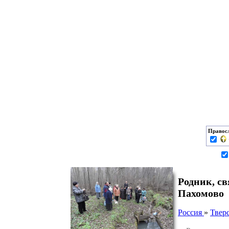
Правос
Родник, с
Пахомово
Россия
»
Тверс