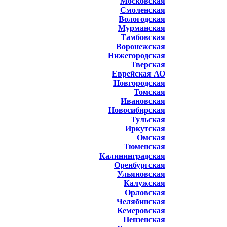
Московская
Смоленская
Вологодская
Мурманская
Тамбовская
Воронежская
Нижегородская
Тверская
Еврейская АО
Новгородская
Томская
Ивановская
Новосибирская
Тульская
Иркутская
Омская
Тюменская
Калининградская
Оренбургская
Ульяновская
Калужская
Орловская
Челябинская
Кемеровская
Пензенская