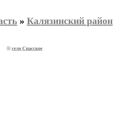
асть
»
Калязинский район
село Спасское