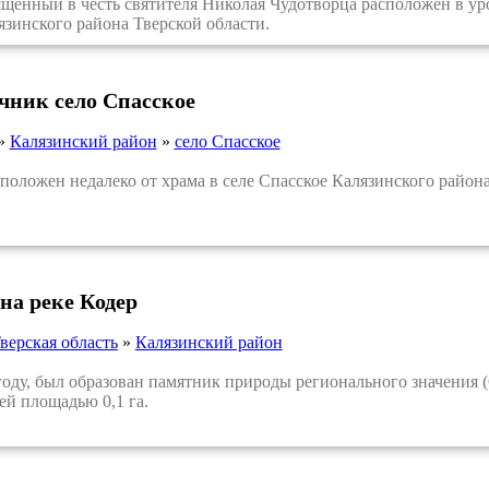
енный в честь святителя Николая Чудотворца расположен в уро
зинского района Тверской области.
очник село Спасское
»
Калязинский район
»
село Спасское
ожен недалеко от храма в селе Спасское Калязинского района
на реке Кодер
верская область
»
Калязинский район
ду, был образован памятник природы регионального значения (
ей площадью 0,1 га.