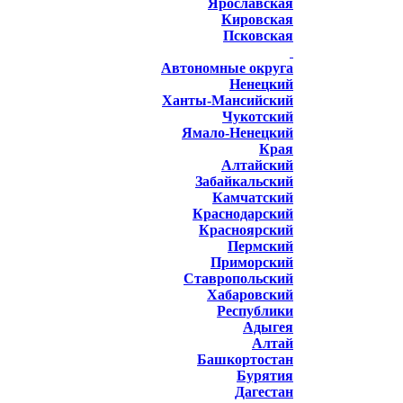
Ярославская
Кировская
Псковская
Автономные округа
Ненецкий
Ханты-Мансийский
Чукотский
Ямало-Ненецкий
Края
Алтайский
Забайкальский
Камчатский
Краснодарский
Красноярский
Пермский
Приморский
Ставропольский
Хабаровский
Республики
Адыгея
Алтай
Башкортостан
Бурятия
Дагестан