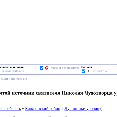
лавные источники
Родники
- требует обустройства
- без куп(ели)альни
- неизвестно
Cнять / выделить все
вятой источник святителя Николая Чудотворца 
кая область
»
Калязинский район
»
Лучинники урочище