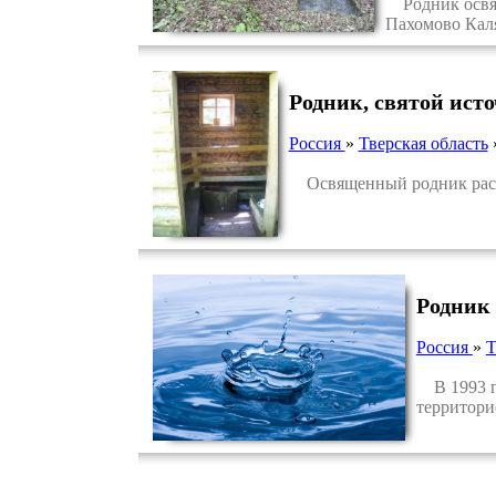
Родник освящ
Пахомово Каля
Родник, святой ист
Россия
»
Тверская область
Освященный родник распол
Родник 
Россия
»
Т
В 1993 го
территори