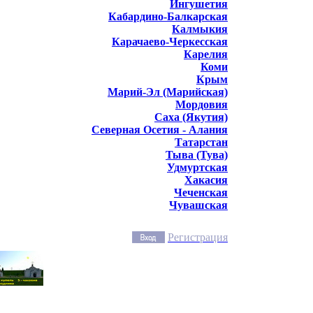
Ингушетия
Кабардино-Балкарская
Калмыкия
Карачаево-Черкесская
Карелия
Коми
Крым
Марий-Эл (Марийская)
Мордовия
Саха (Якутия)
Северная Осетия - Алания
Татарстан
Тыва (Тува)
Удмуртская
Хакасия
Чеченская
Чувашская
Регистрация