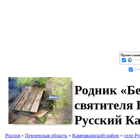
Православн
- с 
Cня
Родник «Бе
святителя
Русский К
Россия
»
Пензенская область
»
Камешкирский район
»
село Р