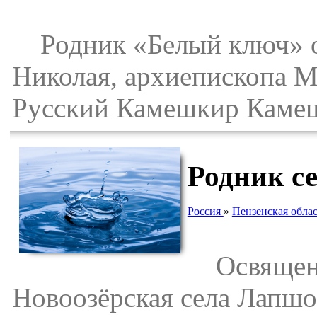
Родник «Белый ключ» ос
Николая, архиепископа М
Русский Камешкир Камеш
Родник с
Россия
»
Пензенская облас
Освященны
Новоозёрская села Лапш