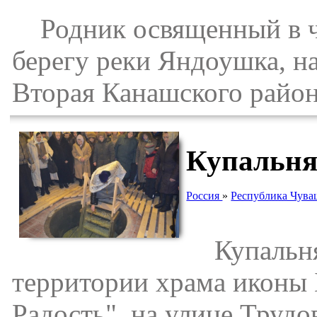
Родник освященный в че
берегу реки Яндоушка, н
Вторая Канашского район
Купальня
Россия
»
Республика Чува
Купальня 
территории храма иконы
Радость", на улице Трудо