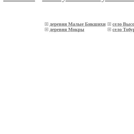
деревня Малые Бикшихи
село Выс
деревня Мокры
село Тобу