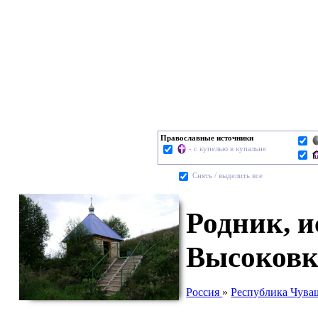
Православные источники
- с купелью в купальне
Cнять / выделить все
Родник, 
Высоковк
Россия
»
Республика Чува