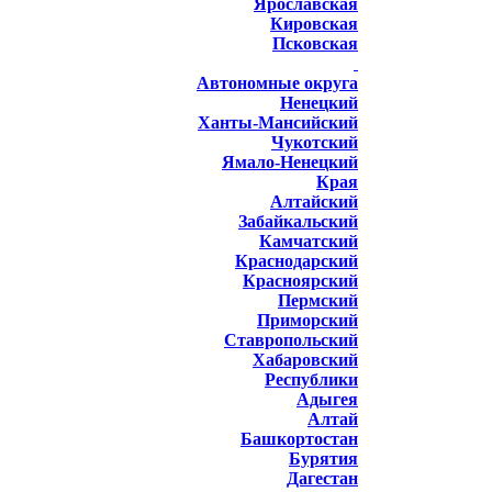
Ярославская
Кировская
Псковская
Автономные округа
Ненецкий
Ханты-Мансийский
Чукотский
Ямало-Ненецкий
Края
Алтайский
Забайкальский
Камчатский
Краснодарский
Красноярский
Пермский
Приморский
Ставропольский
Хабаровский
Республики
Адыгея
Алтай
Башкортостан
Бурятия
Дагестан