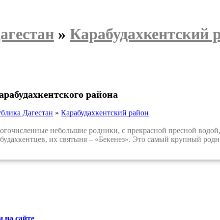
агестан
»
Карабудахкентский 
арабудахкентского района
ублика Дагестан
»
Карабудахкентский район
численные небольшие родники, с прекрасной пресной водой, р
абудахкентцев, их святыня – «Бекенез». Это самый крупный родни
 на сайте