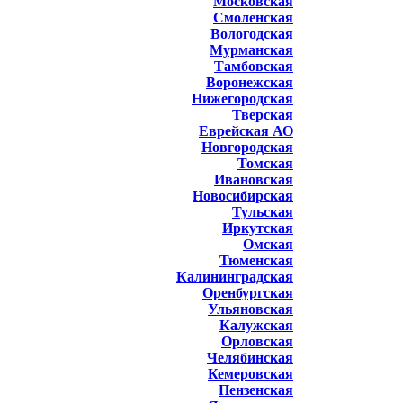
Московская
Смоленская
Вологодская
Мурманская
Тамбовская
Воронежская
Нижегородская
Тверская
Еврейская АО
Новгородская
Томская
Ивановская
Новосибирская
Тульская
Иркутская
Омская
Тюменская
Калининградская
Оренбургская
Ульяновская
Калужская
Орловская
Челябинская
Кемеровская
Пензенская