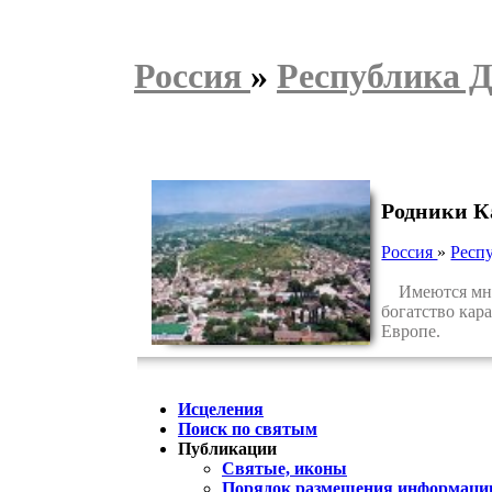
Россия
»
Республика Д
Родники К
Россия
»
Респ
Имеются много
богатство кар
Европе.
Исцеления
Поиск по святым
Публикации
Святые, иконы
Порядок размещения информации