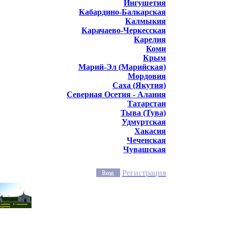
Ингушетия
Кабардино-Балкарская
Калмыкия
Карачаево-Черкесская
Карелия
Коми
Крым
Марий-Эл (Марийская)
Мордовия
Саха (Якутия)
Северная Осетия - Алания
Татарстан
Тыва (Тува)
Удмуртская
Хакасия
Чеченская
Чувашская
Регистрация