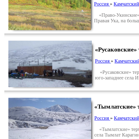
Россия
»
Камчатский
«Право-Укинские» т
Правая Ука, на боль
«Русаковские»
Россия
»
Камчатски
«Русаковские» терм
юго-западнее села 
«Тымлатские» 
Россия
»
Камчатский
«Тымлатские» терма
села Тымлат Карагин