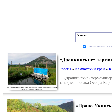
Родники
Cнять / выделить вс
«Дранкинские» термо
Россия
»
Камчатский край
»
К
«Дранкинские» термоминераль
западнее поселка Оссора Кара
«Право-Укинск