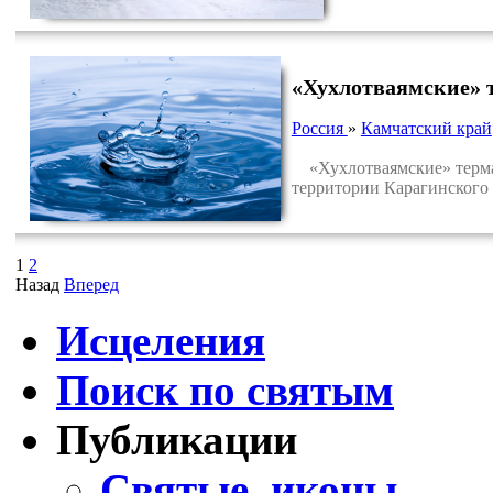
«Хухлотваямские» 
Россия
»
Камчатский край
«Хухлотваямские» термал
территории Карагинского 
1
2
Назад
Вперед
Исцеления
Поиск по святым
Публикации
Святые, иконы