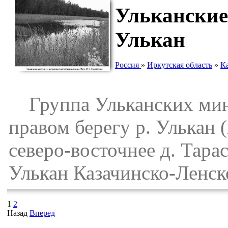
Ульканские
Улькан
Россия
»
Иркутская область
»
К
Группа Ульканских мине
правом берегу р. Улькан (
северо-восточнее д. Тара
Улькан Казачинско-Ленск
1
2
Назад
Вперед