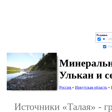
Родники
- об
Cня
Минеральн
Улькан и с
Россия
»
Иркутская область
»
Источники «Талая» - гр