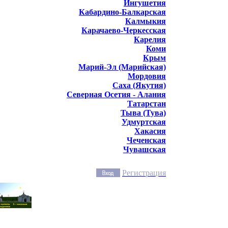
Ингушетия
Кабардино-Балкарская
Калмыкия
Карачаево-Черкесская
Карелия
Коми
Крым
Марий-Эл (Марийская)
Мордовия
Саха (Якутия)
Северная Осетия - Алания
Татарстан
Тыва (Тува)
Удмуртская
Хакасия
Чеченская
Чувашская
Регистрация