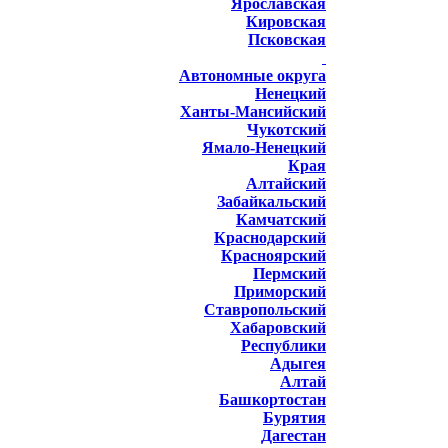
Ярославская
Кировская
Псковская
Автономные округа
Ненецкий
Ханты-Мансийский
Чукотский
Ямало-Ненецкий
Края
Алтайский
Забайкальский
Камчатский
Краснодарский
Красноярский
Пермский
Приморский
Ставропольский
Хабаровский
Республики
Адыгея
Алтай
Башкортостан
Бурятия
Дагестан