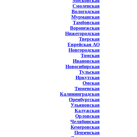
Московская
Смоленская
Вологодская
Мурманская
Тамбовская
Воронежская
Нижегородская
Тверская
Еврейская АО
Новгородская
Томская
Ивановская
Новосибирская
Тульская
Иркутская
Омская
Тюменская
Калининградская
Оренбургская
Ульяновская
Калужская
Орловская
Челябинская
Кемеровская
Пензенская