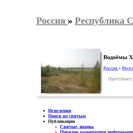
Россия
»
Республика С
Водоёмы Х
Россия
»
Респ
Проттекает р
Исцеления
Поиск по святым
Публикации
Святые, иконы
Порядок размещения информации