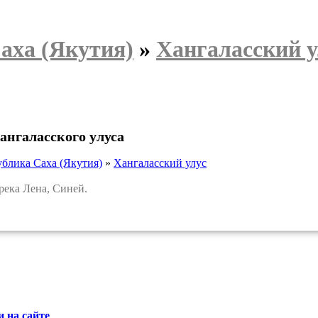
аха (Якутия)
»
Хангаласский у
ангаласского улуса
ублика Саха (Якутия)
»
Хангаласский улус
ека Лена, Синей.
 на сайте