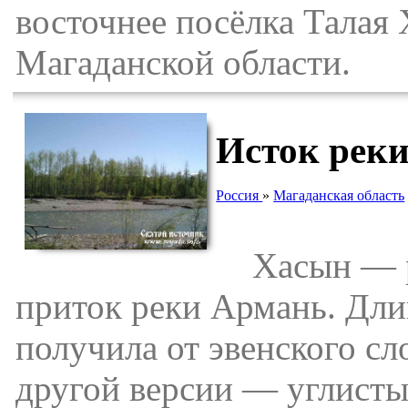
восточнее посёлка Талая 
Магаданской области.
Исток рек
Россия
»
Магаданская область
Хасын — ре
приток реки Армань. Длин
получила от эвенского сло
другой версии — углистый