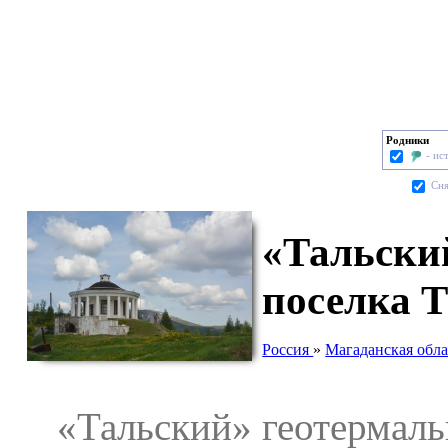
Родники
- ис
Cня
«Тальски
поселка 
Россия
»
Магаданская обла
«Тальский» геотермальн