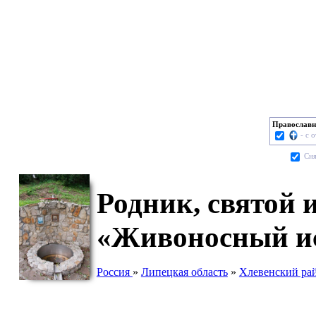
Православн
- с 
Cня
Родник, святой
«Живоносный ис
Россия
»
Липецкая область
»
Хлевенский ра