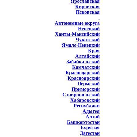
Ярославская
Кировская
Псковская
Автономные округа
Ненецкий
Ханты-Мансийский
Чукотский
Ямало-Ненецкий
Края
Алтайский
Забайкальский
Камчатский
Краснодарский
Красноярский
Пермский
Приморский
Ставропольский
Хабаровский
Республики
Адыгея
Алтай
Башкортостан
Бурятия
Дагестан