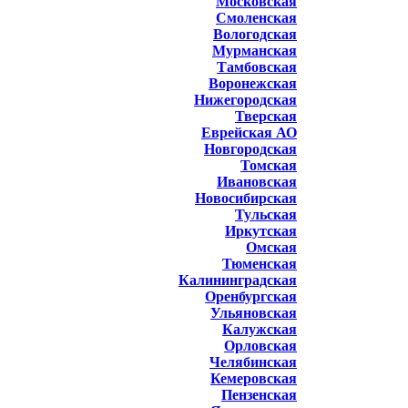
Московская
Смоленская
Вологодская
Мурманская
Тамбовская
Воронежская
Нижегородская
Тверская
Еврейская АО
Новгородская
Томская
Ивановская
Новосибирская
Тульская
Иркутская
Омская
Тюменская
Калининградская
Оренбургская
Ульяновская
Калужская
Орловская
Челябинская
Кемеровская
Пензенская