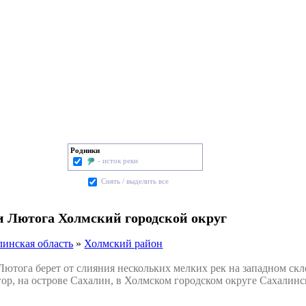
Родники
- исток реки
Cнять / выделить все
и Лютога Холмский городской округ
линская область
»
Холмский район
тога берет от слияния нескольких мелких рек на западном скл
ор, на острове Сахалин, в Холмском городском округе Сахалинс