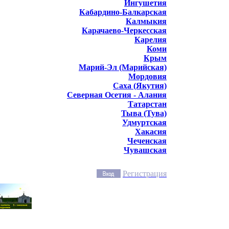
Ингушетия
Кабардино-Балкарская
Калмыкия
Карачаево-Черкесская
Карелия
Коми
Крым
Марий-Эл (Марийская)
Мордовия
Саха (Якутия)
Северная Осетия - Алания
Татарстан
Тыва (Тува)
Удмуртская
Хакасия
Чеченская
Чувашская
Регистрация