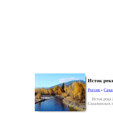
Исток рек
Россия
»
Саха
Исток река Лю
Сахалинских г