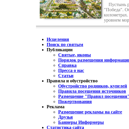
Пустынь рас
"Победа". О
километрах.
уровнем мор
Исцеления
Поиск по святым
Публикации
Святые, иконы
Порядок размещения информации
Справка
Пресса о нас
Статьи
Правила и обустройство
Обустройство родников, купелей
Правила посещения источников
Размещение "Правил посещения
Пожертвования
Реклама
Размещение рекламы на сайте
Друзья
Баннеры Информеры
Статистика сайта