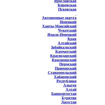
Ярославская
Кировская
Псковская
Автономные округа
Ненецкий
Ханты-Мансийский
Чукотский
Ямало-Ненецкий
Края
Алтайский
Забайкальский
Камчатский
Краснодарский
Красноярский
Пермский
Приморский
Ставропольский
Хабаровский
Республики
Адыгея
Алтай
Башкортостан
Бурятия
Дагестан