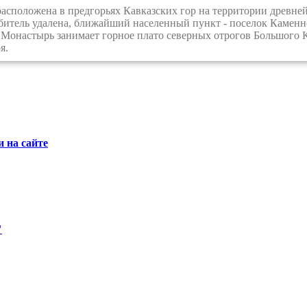
положена в предгорьях Кавказских гор на территории древней 
битель удалена, ближайший населенный пункт - поселок Каменно
 Монастырь занимает горное плато северных отрогов Большого К
я.
 на сайте
"