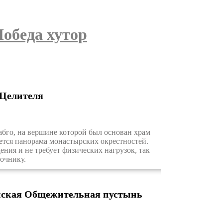
обеда хутор
 Целителя
бго, на вершине которой был основан храм
ется панорама монастырских окрестностей.
ния и не требует физических нагрузок, так
точнику.
нская Общежительная пустынь