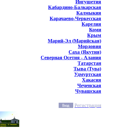
Ингушетия
Кабардино-Балкарская
Калмыкия
Карачаево-Черкесская
Карелия
Коми
Крым
Марий-Эл (Марийская)
Мордовия
Саха (Якутия)
Северная Осетия - Алания
Татарстан
Тыва (Тува)
Удмуртская
Хакасия
Чеченская
Чувашская
Регистрация