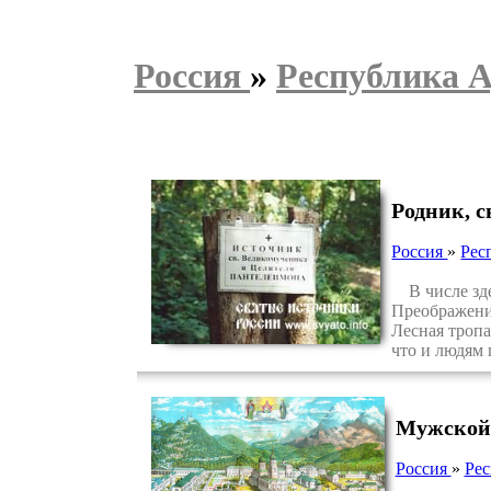
Россия
»
Республика 
Родник, 
Россия
»
Рес
В числе зде
Преображения
Лесная тропа
что и людям 
Мужской 
Россия
»
Рес