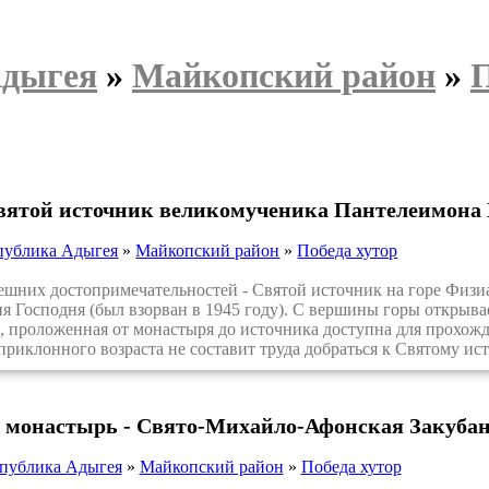
Адыгея
»
Майкопский район
»
П
святой источник великомученика Пантелеимона
публика Адыгея
»
Майкопский район
»
Победа хутор
шних достопримечательностей - Святой источник на горе Физиа
 Господня (был взорван в 1945 году). С вершины горы открыва
, проложенная от монастыря до источника доступна для прохожде
приклонного возраста не составит труда добраться к Святому ис
монастырь - Свято-Михайло-Афонская Закуба
публика Адыгея
»
Майкопский район
»
Победа хутор