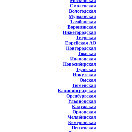
Московская
Смоленская
Вологодская
Мурманская
Тамбовская
Воронежская
Нижегородская
Тверская
Еврейская АО
Новгородская
Томская
Ивановская
Новосибирская
Тульская
Иркутская
Омская
Тюменская
Калининградская
Оренбургская
Ульяновская
Калужская
Орловская
Челябинская
Кемеровская
Пензенская