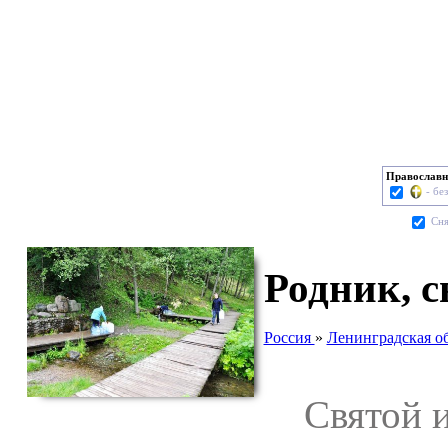
Православн
- бе
Cня
Родник, с
Россия
»
Ленинградская о
Святой ис