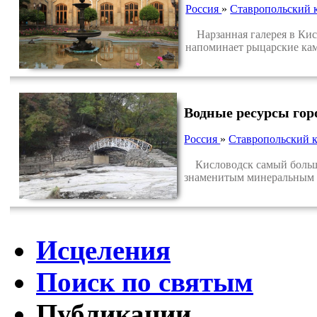
Россия
»
Ставропольский 
Нарзанная галерея в Кисло
напоминает рыцарские ка
Водные ресурсы гор
Россия
»
Ставропольский 
Кисловодск самый большо
знаменитым минеральным и
Исцеления
Поиск по святым
Публикации