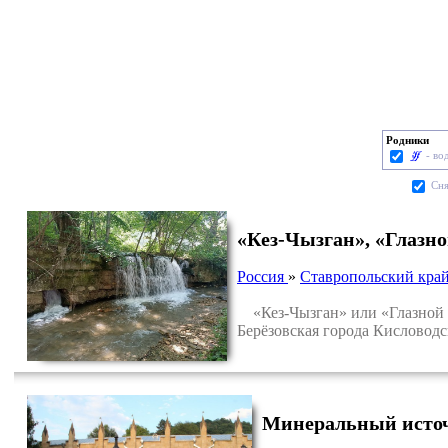
Родники
- во
Cня
«Кез-Чызган», «Глазно
Россия
»
Ставропольский кра
«Кез-Чызган» или «Глазной и
Берёзовская города Кисловодс
Минеральный источ