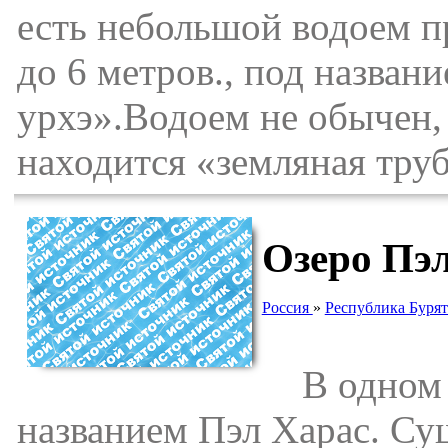
есть небольшой водоем п
до 6 метров., под назван
урхэ».Водоем не обычен, 
находится «земляная труб
Озеро Пэ
Россия
»
Республика Буря
В одном к
названием Пэл Харас. Су