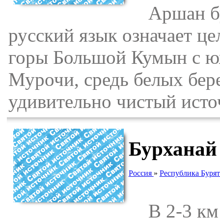
Аршан бур
русский язык означает ц
горы Большой Кумын с юж
Мурочи, средь белых бере
удивительно чистый исто
Бурханай
Россия
»
Республика Буря
В 2-3 км 